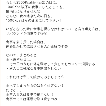
もしも2500Kcal食べた次の日に、
1000Kcal以下の食事にしたとしても、
帳消しになりません🥺
どんなに食べ過ぎた次の日も、
1500Kcalはそのままにして下さい！！
いざとなった時に食事を摂らなければいい！と言う考え方は、
リバウンド予備軍です🫢🫢
食事を多く摂った場合は、
体を動かして燃焼させるのが正解です😳
なので、まとめると、
食べ過ぎた日は、
・その日のうちに体を動かして少しでもカロリー消費する
・次の日に極端な食事制限をしない
これだけは守って続けてみましょう💪
食べてしまったものはもう仕方ない！
だけど、、、
食事のミスは食事で補えない！
食事のミスは運動で取り戻すのみ！