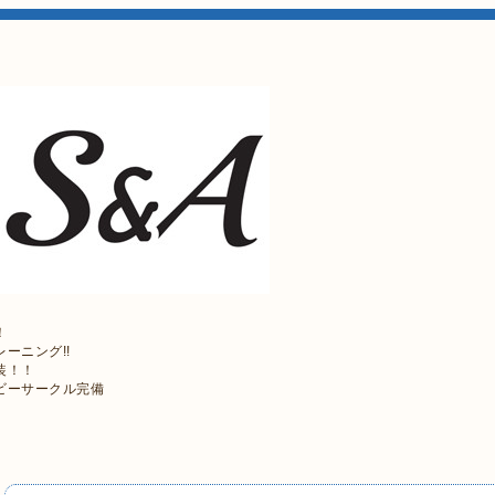
！
ーニング!!
装！！
ビーサークル完備