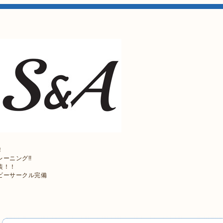
！
ーニング!!
装！！
ビーサークル完備