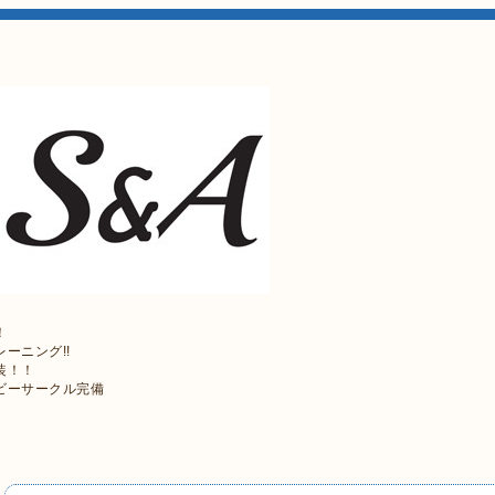
！
ーニング!!
装！！
ビーサークル完備